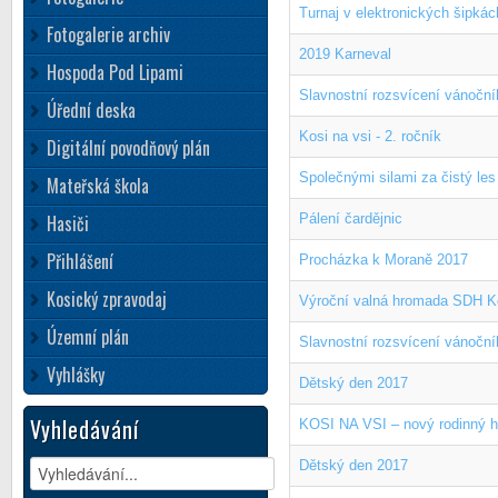
Turnaj v elektronických šipkác
Fotogalerie archiv
2019 Karneval
Hospoda Pod Lipami
Slavnostní rozsvícení vánočn
Úřední deska
Kosi na vsi - 2. ročník
Digitální povodňový plán
Společnými silami za čistý les 
Mateřská škola
Hasiči
Pálení čardějnic
Přihlášení
Procházka k Moraně 2017
Kosický zpravodaj
Výroční valná hromada SDH K
Územní plán
Slavnostní rozsvícení vánočn
Vyhlášky
Dětský den 2017
Vyhledávání
KOSI NA VSI – nový rodinný hud
Dětský den 2017