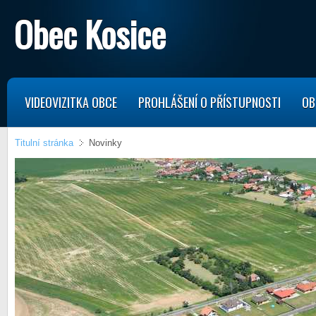
Obec Kosice
VIDEOVIZITKA OBCE
PROHLÁŠENÍ O PŘÍSTUPNOSTI
OB
Titulní stránka
Novinky