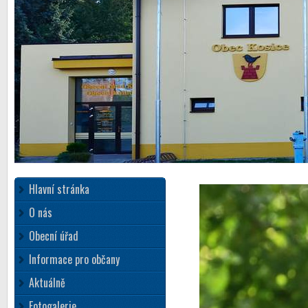
Hlavní stránka
O nás
Obecní úřad
Informace pro občany
Aktuálně
Fotogalerie