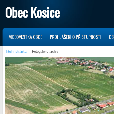
Obec Kosice
VIDEOVIZITKA OBCE
PROHLÁŠENÍ O PŘÍSTUPNOSTI
OB
Titulní stránka
Fotogalerie archiv