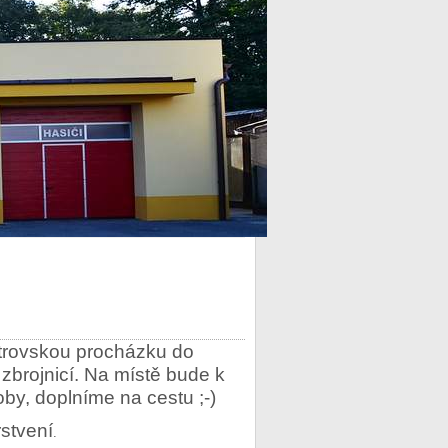
strovskou procházku do
zbrojnicí. Na místě bude k
oby, doplníme na cestu ;-)
stvení
.