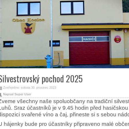
Silvestrovský pochod 2025
Zveřejněno: sobota 30. prosinec 2023
Napsal Super User
Zveme všechny naše spoluobčany na tradiční silve
Luhů. Sraz účastníků je v 9.45 hodin před hasičskou 
dispozici svařené víno a čaj, přineste si s sebou nád
U hájenky bude pro účastníky připraveno malé občer