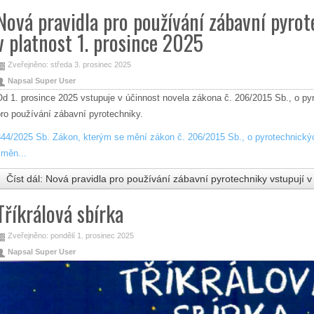
Nová pravidla pro používání zábavní pyrot
v platnost 1. prosince 2025
Zveřejněno: středa 3. prosinec 2025
Napsal Super User
Od 1. prosince 2025 vstupuje v účinnost novela zákona č. 206/2015 Sb., o py
pro používání zábavní pyrotechniky.
344/2025 Sb. Zákon, kterým se mění zákon č. 206/2015 Sb., o pyrotechnický
změn...
Číst dál: Nová pravidla pro používání zábavní pyrotechniky vstupují v
Tříkrálová sbírka
Zveřejněno: pondělí 1. prosinec 2025
Napsal Super User