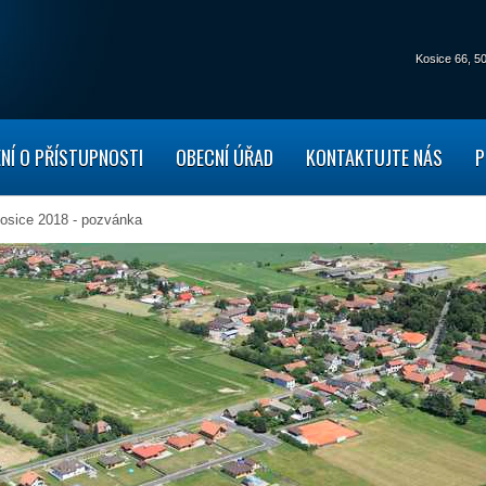
Kosice 66,
50
NÍ O PŘÍSTUPNOSTI
OBECNÍ ÚŘAD
KONTAKTUJTE NÁS
P
osice 2018 - pozvánka